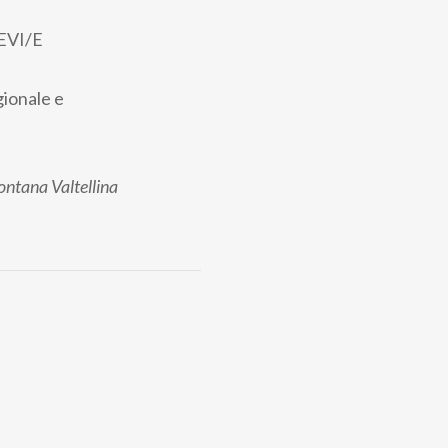
EVI/E
gionale e
ntana Valtellina