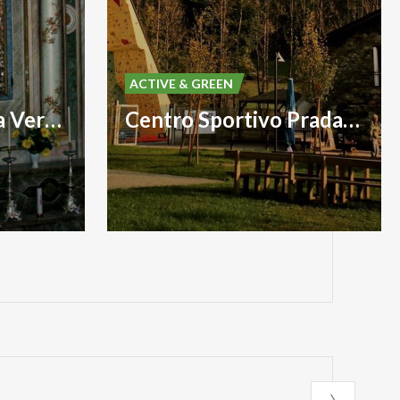
ACTIVE & GREEN
Chiesa della Beata Vergine Immacolata
Centro Sportivo Pradasc di Lanzada