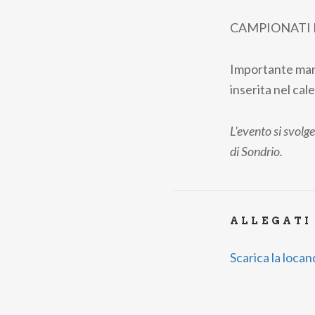
CAMPIONATI R
Importante manif
inserita nel ca
L'evento si svol
di Sondrio.
ALLEGATI
Scarica la locan