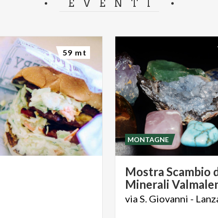
EVENTI
59 mt
MONTAGNE
Mostra
Scambio
Minerali
Valmale
via
S.
Giovanni
-
Lanz