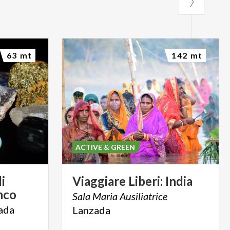
63 mt
142 mt
ACTIVE & GREEN
di
Viaggiare
Liberi:
India
nco
Sala
Maria
Ausiliatrice
ada
Lanzada