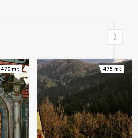
470 mt
475 mt