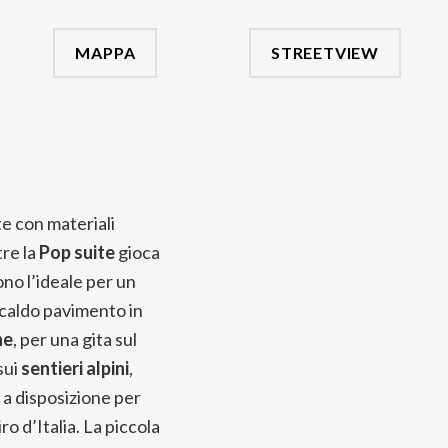
MAPPA
STREETVIEW
e con materiali
re la
Pop suite
gioca
ono l’ideale per un
l caldo pavimento in
ne
, per una gita sul
sui
sentieri alpini
,
 a disposizione per
o d’Italia. La piccola