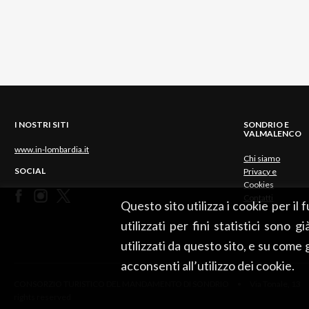
I NOSTRI SITI
SONDRIO E
VALMALENCO
www.in-lombardia.it
Chi siamo
SOCIAL
Privacy e
Cookies
Contatti
Questo sito utilizza i cookie per il
utilizzati per fini statistici sono 
utilizzati da questo sito, e su come
acconsenti all’utilizzo dei cookie.
CONSORZIO TURISTICO DEL MANDAMENTO DI SONDRIO • Via Tonale, 13 •
rights reserved