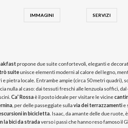
IMMAGINI
SERVIZI
eakfast
propone due suite confortevoli, eleganti e decorat
trò suite
unisce elementi moderni al calore del legno, ment
ri e pietra locale. Entrambe ampie (circa 50 metri quadri), s
a nulla al caso: dai tessuti freschi alle lenzuola soffici, da
scini.
Ca’ Rossa
è il posto ideale per visitare le vicine
canti
ernina
, per delle passeggiate sulla
via dei terrazzamenti
e 
escursioni in bicicletta
. Isaac, da amante delle due ruote, è
n la bici da strada
verso i passi che hanno reso famoso il Gir