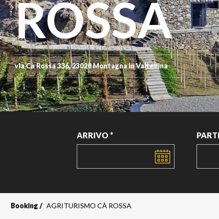
ROSSA
via Cà Rossa 336, 23020 Montagna in Valtellina
ARRIVO *
PART
DATA
DATA
Booking
AGRITURISMO CÀ ROSSA