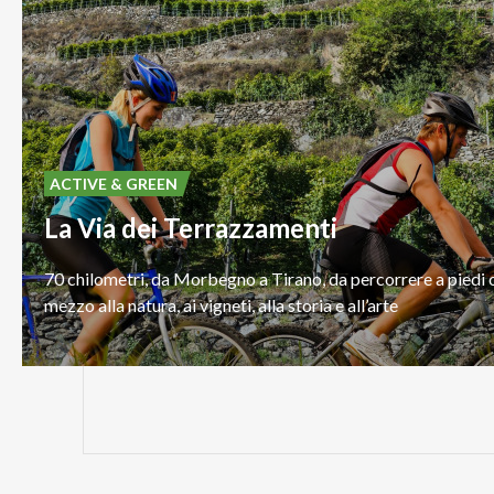
ACTIVE & GREEN
La Via dei Terrazzamenti
70
chilometri,
da
Morbegno
a
Tirano,
da
percorrere
a
piedi
mezzo
alla
natura,
ai
vigneti,
alla
storia
e
all’arte