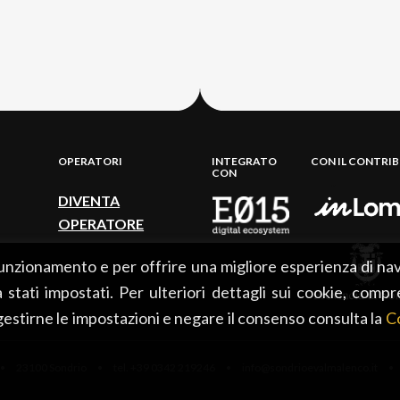
OPERATORI
INTEGRATO
CON IL CONTRI
CON
DIVENTA
OPERATORE
 funzionamento e per offrire una migliore esperienza di nav
già stati impostati. Per ulteriori dettagli sui cookie, compr
 gestirne le impostazioni e negare il consenso consulta la
Co
 23100 Sondrio • tel. +39 0342 219246 • info@sondrioevalmalenco.it •