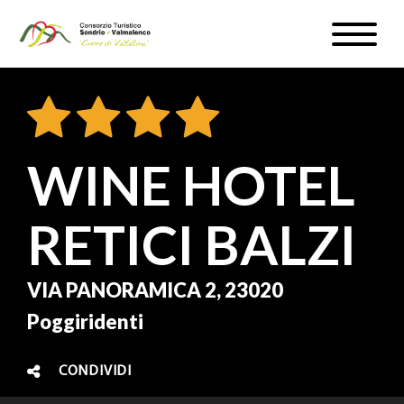
Salta
Toggle
al
naviga
WEBCAM & METEO
contenuto
principale
ISCRIVITI
IT
WINE HOTEL
RETICI BALZI
#InLOMBARDIA
VIA PANORAMICA 2, 23020
Poggiridenti
CONDIVIDI