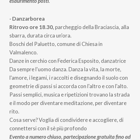
esaurimento posti
.
- Danzarborea
Ritrovo ore 18.30,
parcheggio della Braciascia, alla
sbarra, durata circa un'ora.
Boschi del Paluetto, comune di Chiesa in
Valmalenco.
Danze in cerchio con Federica Esposito, danzatrice
Da sempre l'uomo danza. Danza la vita, la morte,
l'amore, i legami, i raccolti e disegnando il suolo con
geometrie di passi si accorda con l'altro e con l'alto.
Passi semplici, musica e ripetizioni trovano la strada
e il modo per diventare meditazione, per diventare
rito.
Cosa serve? Voglia di condividere e accogliere, di
connettersi con il sè più profondo
Evento a numero chiuso, partecipazione gratuita fino ad