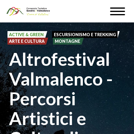
Salta
Toggle
al
naviga
WEBCAM & METEO
contenuto
principale
ACTIVE & GREEN
ESCURSIONISMO E TREKKING
ISCRIVITI
ARTE E CULTURA
MONTAGNE
Altrofestival
IT
Valmalenco -
#InLOMBARDIA
Percorsi
Artistici e