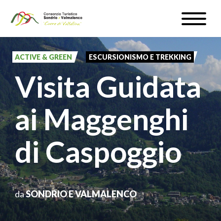
Salta
Toggle
al
naviga
WEBCAM & METEO
contenuto
principale
ACTIVE & GREEN
ESCURSIONISMO E TREKKING
ISCRIVITI
Visita Guidata
IT
ai Maggenghi
di Caspoggio
#InLOMBARDIA
da
SONDRIO E VALMALENCO