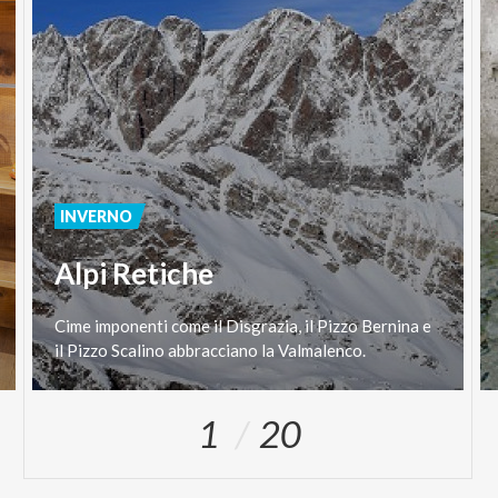
INVERNO
Alpi Retiche
Cime
imponenti
come
il
Disgrazia,
il
Pizzo
Bernina
e
il
Pizzo
Scalino
abbracciano
la
Valmalenco.
1
20