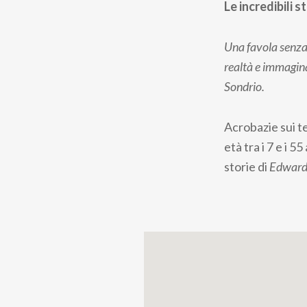
Le incredibili s
Una favola senza 
realtà e immagina
Sondrio.
Acrobazie sui te
età tra i 7 e i 
storie di
Edward