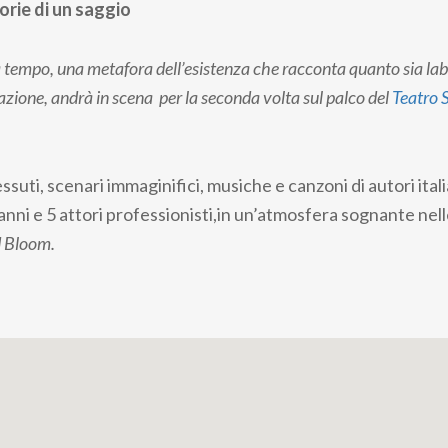
torie di un saggio
tempo, una metafora dell’esistenza che racconta quanto sia labil
zione, andrà in scena per la seconda volta sul palco del
Teatro 
ssuti, scenari immaginifici, musiche e canzoni di autori itali
55 anni e 5 attori professionisti,in un’atmosfera sognante nell
 Bloom.