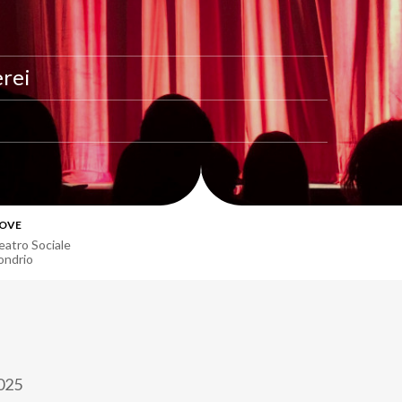
erei
OVE
eatro Sociale
ondrio
025