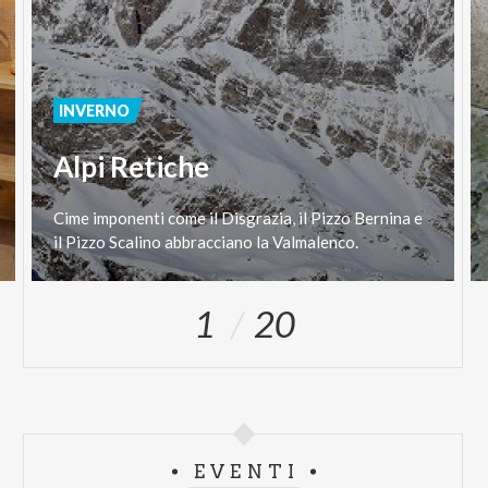
INVERNO
Alpi Retiche
Cime
imponenti
come
il
Disgrazia,
il
Pizzo
Bernina
e
il
Pizzo
Scalino
abbracciano
la
Valmalenco.
1
20
EVENTI