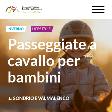
Salta
Toggle
al
naviga
WEBCAM & METEO
contenuto
principale
INVERNO
LIFESTYLE
ISCRIVITI
Passeggiate a
IT
cavallo per
bambini
#InLOMBARDIA
da
SONDRIO E VALMALENCO