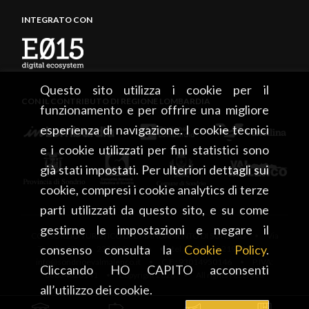
INTEGRATO CON
Questo sito utilizza i cookie per il
CON IL CONTRIBUTO DI REGIONE LOMBARDIA
funzionamento e per offrire una migliore
esperienza di navigazione. I cookie tecnici
e i cookie utilizzati per fini statistici sono
già stati impostati. Per ulteriori dettagli sui
cookie, compresi i cookie analytics di terze
parti utilizzati da questo sito, e su come
gestirne le impostazioni e negare il
CONSORZIO TURISTICO DEL MANDAMENTO DI SONDRIO • Via
consenso consulta la
Cookie Policy
.
Tonale, 13 • 23100 Sondrio • tel. +39 0342 219246 •
info@sondrioevalmalenco.it • C.F.: 93014950146 • P.IVA:
Cliccando HO CAPITO acconsenti
00834020141 • Copyright 2026 • All rights reserved
all’utilizzo dei cookie.