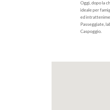
Oggi, dopo la ch
ideale per famig
ed intrattenime
Passeggiate, lab
Caspoggio.