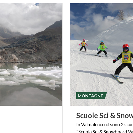
MONTAGNE
Scuole
Sci
&
Sno
In Valmalenco ci sono 2 scuol
"Scuola Sci & Snowboard V