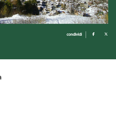
condividi
a