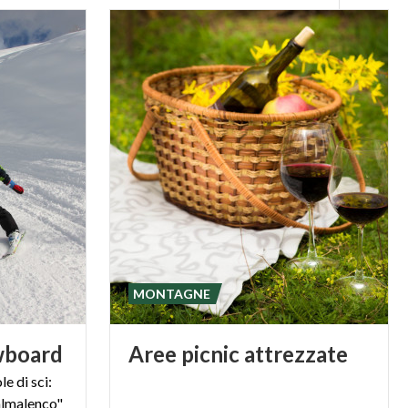
MONTAGNE
wboard
Aree
picnic
attrezzate
e di sci:
almalenco"