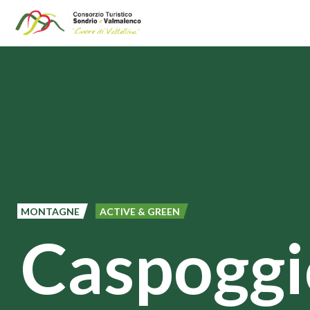
Salta
al
contenuto
principale
MONTAGNE
ACTIVE & GREEN
Caspoggi