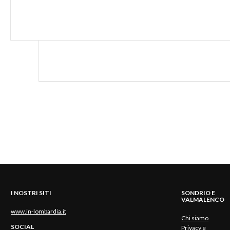
I NOSTRI SITI
SONDRIO E
VALMALENCO
www.in-lombardia.it
Chi siamo
SOCIAL
Privacy e