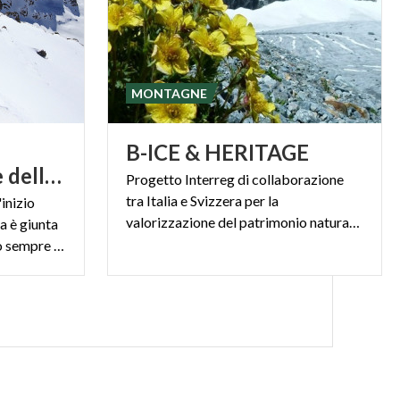
MONTAGNE
B-ICE
&
HERITAGE
dell'arrampicata e dell'escursionismo
Progetto Interreg di collaborazione
tra Italia e Svizzera per la
inizio
valorizzazione del patrimonio naturale e culturale
a è giunta
ai giorni nostri conquistando sempre più seguaci, grazie a una gloriosa tradizione di guide alpine.