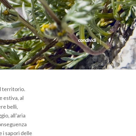
condividi
 territorio.
 estiva, al
e belli,
io, all’aria
 conseguenza
 i sapori delle