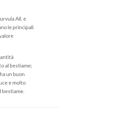
rvula All. e
o le principali
 valore
uantità
to al bestiame;
 ha un buon
luce e molto
al bestiame.