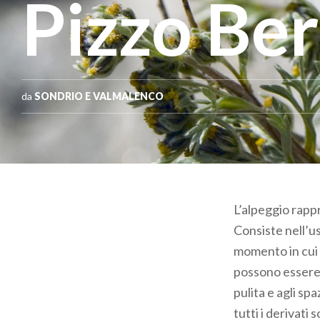
Pizzo Be
da
SONDRIO E VALMALENCO
L’alpeggio rappr
Consiste nell’us
momento in cui s
possono essere a
pulita e agli sp
tutti i derivati