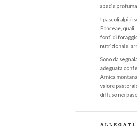
specie profumate
I pascoli alpin
Poaceae, quali 
fonti di foraggi
nutrizionale, ar
Sono da segnalar
adeguata confer
Arnica montana 
valore pastorale
diffuso nei pasc
ALLEGATI