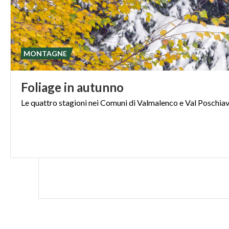
MONTAGNE
Foliage
in
autunno
Le
quattro
stagioni
nei
Comuni
di
Valmalenco
e
Val
Poschia