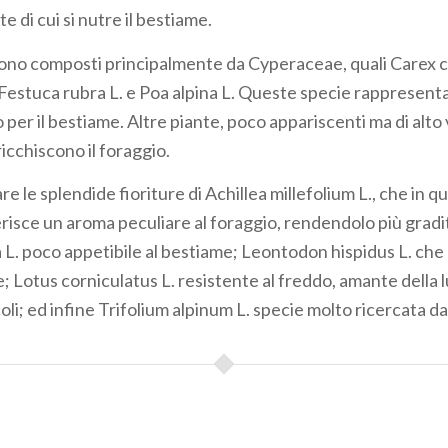
 di cui si nutre il bestiame.
i sono composti principalmente da Cyperaceae, quali Carex cu
Festuca rubra L. e Poa alpina L. Queste specie rappresentan
o per il bestiame. Altre piante, poco appariscenti ma di alto
ricchiscono il foraggio.
e le splendide fioriture di Achillea millefolium L., che in q
isce un aroma peculiare al foraggio, rendendolo più gradi
L. poco appetibile al bestiame; Leontodon hispidus L. che
; Lotus corniculatus L. resistente al freddo, amante della 
oli; ed infine Trifolium alpinum L. specie molto ricercata d