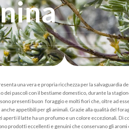
rnina
esenta una vera e propria ricchezza per la salvaguardia del
o dei pascoli con il bestiame domestico, durante la stagione
ono presenti buon foraggio e molti fiori che, oltre ad esser
nche appetibili per gli animali. Grazie alla qualità del foragg
azi aperti il latte ha un profumo e un colore eccezionali. Di
 sono prodotti eccellenti e genuini che conservano gli aromi e