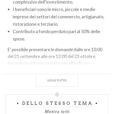
complessivo dell'investimento.
I beneficiari sono le micro, piccole e medie
imprese dei settori del commercio, artigianato,
ristorazione e terziario.
Contributo a fondo perduto pari al 50% delle
spese.
E' possibile presentare le domande dalle ore 10:00
del 21 settembre alle ore 12:00 del 23 ottobre,
inviando la richiesta tramite pec all'indirizzo
protocollo@pec.unionvalmalenco.gov.it
Per informazioni, scrivere a:
segreteriacelit@celit.it
LEGGI TUTTO
-
luca.borzi@unione.sondrio.it
La documentazione completa è disponibile sul sito
DELLO STESSO TEMA
dell'
Unione dei Comuni Lombarda della Valmalenco
.
Mostra tutti