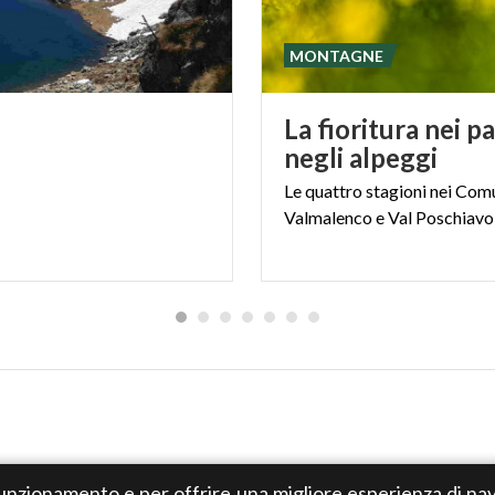
MONTAGNE
La fioritura nei pa
negli alpeggi
Le
quattro
stagioni
nei
Comu
Valmalenco
e
Val
Poschiavo
 funzionamento e per offrire una migliore esperienza di nav