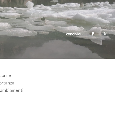
condividi
con le
portanza
i cambiamenti