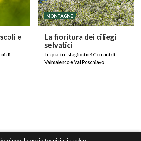
MONTAGNE
scoli e
La fioritura dei ciliegi
selvatici
ni
di
Le
quattro
stagioni
nei
Comuni
di
Valmalenco
e
Val
Poschiavo
igazione. I cookie tecnici e i cookie