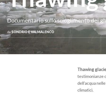
Documentario sullo scioglimento dei gh
da
SONDRIO E VALMALENCO
Thawing glaci
testimonianze d
dell'acqua nelle
climatici.