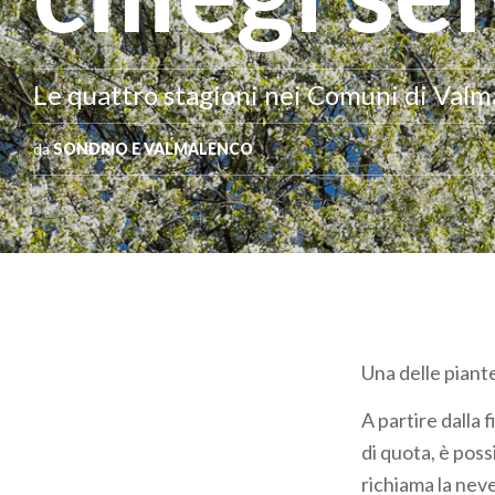
Le quattro stagioni nei Comuni di Valm
da
SONDRIO E VALMALENCO
Una delle piante
A partire dalla 
di quota, è poss
richiama la nev