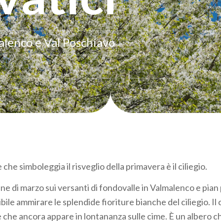
alenco e Val Poschiavo
 che simboleggia il risveglio della primavera è il ciliegio.
fine di marzo sui versanti di fondovalle in Valmalenco e pian
ibile ammirare le splendide fioriture bianche del ciliegio. Il
e che ancora appare in lontananza sulle cime. È un albero c