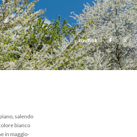
condividi
 piano, salendo
 colore bianco
he in maggio-