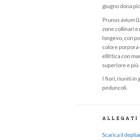
giugno dona picc
Prunus avium (L
zone collinari 
longevo, con po
colore porpora-m
ellittica con ma
superiore e più 
I fiori, riuniti 
peduncoli.
ALLEGATI
Scarica il deplia