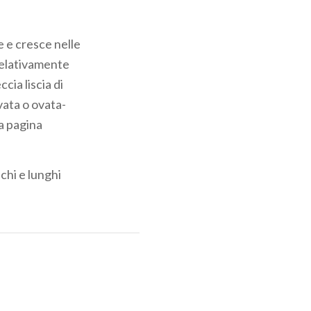
e e cresce nelle
relativamente
ia liscia di
vata o ovata-
la pagina
nchi e lunghi