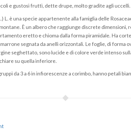
oli e gustosi frutti, dette drupe, molto gradite agli uccelli.
.) L. è una specie appartenente alla famiglia delle Rosacea
e montane. È un albero che raggiunge discrete dimensioni, 
rtamento eretto e chioma dalla forma piramidale. Ha cortecc
arrone segnata da anelli orizzontali. Le foglie, di forma o
rgine seghettato, sono lucide e di colore verde intenso sul
chiare su quella inferiore.
in gruppi da 3 a 6 in infiorescenze a corimbo, hanno petali bia
nt