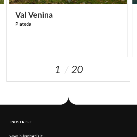
Val
Venina
Piateda
1
20
I NOSTRI SITI
www.in-lombardia.it