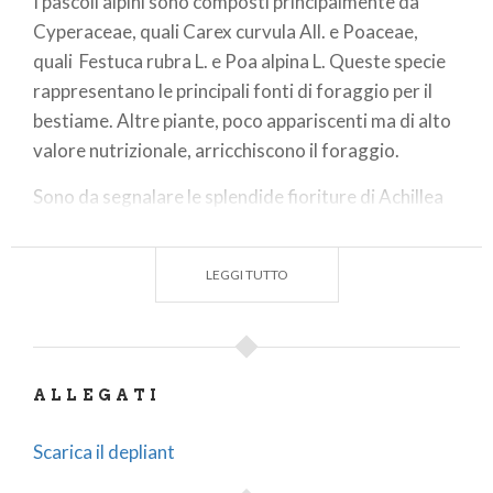
I pascoli alpini sono composti principalmente da
Cyperaceae, quali Carex curvula All. e Poaceae,
quali Festuca rubra L. e Poa alpina L. Queste specie
rappresentano le principali fonti di foraggio per il
bestiame. Altre piante, poco appariscenti ma di alto
valore nutrizionale, arricchiscono il foraggio.
Sono da segnalare le splendide fioriture di Achillea
millefolium L., che in quantità adeguata conferisce
un aroma peculiare al foraggio, rendendolo più
LEGGI TUTTO
gradito al bestiame; Arnica montana L. poco
appetibile al bestiame; Leontodon hispidus L. che ha
un buon valore pastorale; Lotus corniculatus L.
resistente al freddo, amante della luce e molto
ALLEGATI
diffuso nei pascoli; ed infine Trifolium alpinum L.
specie molto ricercata dal bestiame.
Scarica il depliant