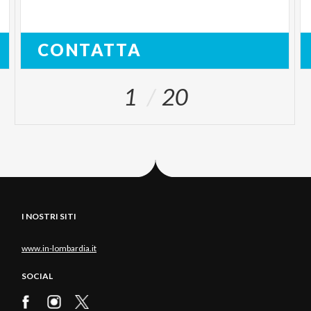
CONTATTA
1
20
I NOSTRI SITI
www.in-lombardia.it
SOCIAL