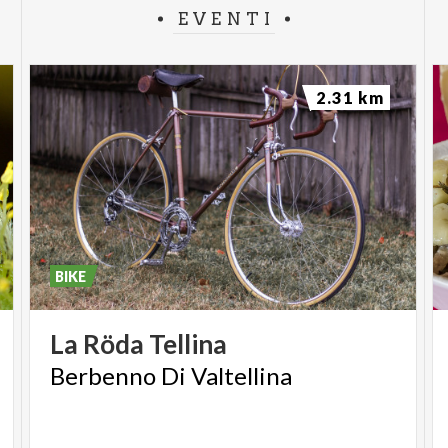
EVENTI
2.31 km
BIKE
La
Röda
Tellina
Berbenno
Di
Valtellina