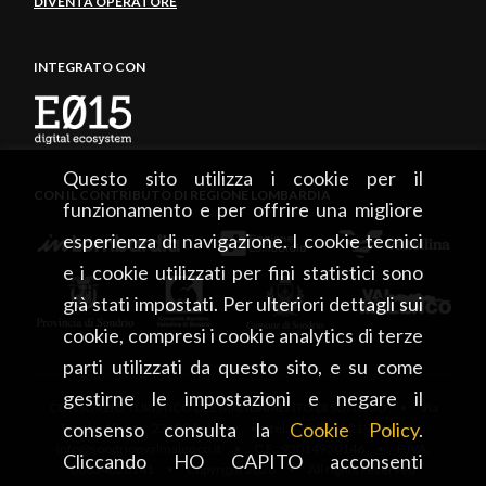
DIVENTA OPERATORE
INTEGRATO CON
Questo sito utilizza i cookie per il
CON IL CONTRIBUTO DI REGIONE LOMBARDIA
funzionamento e per offrire una migliore
esperienza di navigazione. I cookie tecnici
e i cookie utilizzati per fini statistici sono
già stati impostati. Per ulteriori dettagli sui
cookie, compresi i cookie analytics di terze
parti utilizzati da questo sito, e su come
gestirne le impostazioni e negare il
CONSORZIO TURISTICO DEL MANDAMENTO DI SONDRIO • Via
consenso consulta la
Cookie Policy
.
Tonale, 13 • 23100 Sondrio • tel. +39 0342 219246 •
info@sondrioevalmalenco.it • C.F.: 93014950146 • P.IVA:
Cliccando HO CAPITO acconsenti
00834020141 • Copyright 2026 • All rights reserved