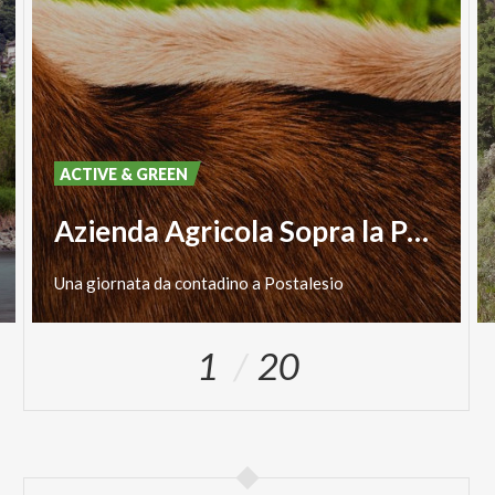
ACTIVE & GREEN
Azienda Agricola Sopra la Panca
Una
giornata
da
contadino
a
Postalesio
1
20