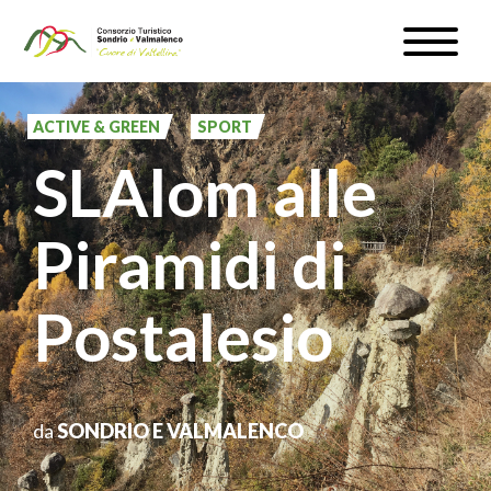
Salta
Toggle
al
naviga
WEBCAM & METEO
contenuto
principale
ACTIVE & GREEN
SPORT
ISCRIVITI
SLAlom alle
IT
Piramidi di
Postalesio
#InLOMBARDIA
da
SONDRIO E VALMALENCO