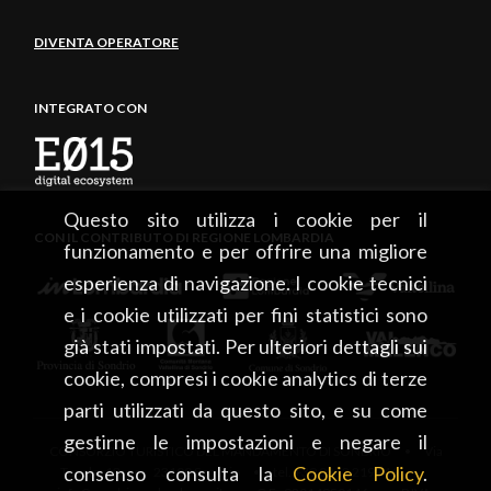
DIVENTA OPERATORE
INTEGRATO CON
Questo sito utilizza i cookie per il
CON IL CONTRIBUTO DI REGIONE LOMBARDIA
funzionamento e per offrire una migliore
esperienza di navigazione. I cookie tecnici
e i cookie utilizzati per fini statistici sono
già stati impostati. Per ulteriori dettagli sui
cookie, compresi i cookie analytics di terze
parti utilizzati da questo sito, e su come
gestirne le impostazioni e negare il
CONSORZIO TURISTICO DEL MANDAMENTO DI SONDRIO • Via
consenso consulta la
Cookie Policy
.
Tonale, 13 • 23100 Sondrio • tel. +39 0342 219246 •