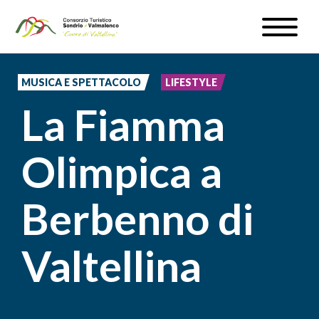
Salta
Toggle
al
naviga
WEBCAM & METEO
contenuto
principale
MUSICA E SPETTACOLO
LIFESTYLE
ISCRIVITI
La Fiamma
IT
Olimpica a
Berbenno di
#InLOMBARDIA
Valtellina