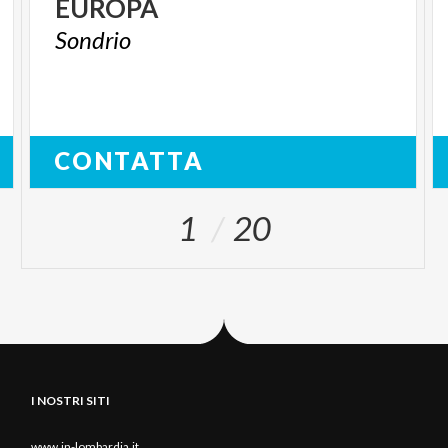
EUROPA
Sondrio
CONTATTA
1
20
I NOSTRI SITI
www.in-lombardia.it