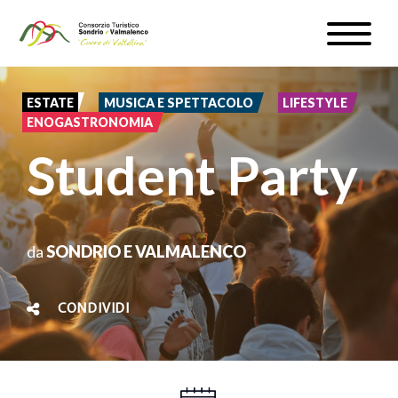
Salta
Toggle
al
naviga
WEBCAM & METEO
contenuto
principale
ESTATE
MUSICA E SPETTACOLO
LIFESTYLE
ISCRIVITI
ENOGASTRONOMIA
Student Party
IT
da
SONDRIO E VALMALENCO
#InLOMBARDIA
CONDIVIDI