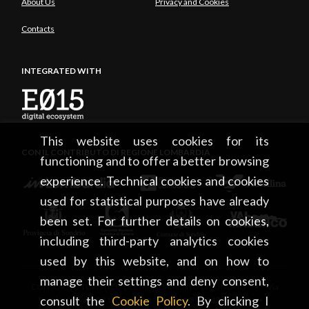
About Us
Privacy and Cookies
Contacts
INTEGRATED WITH
This website uses cookies for its
CON IL CONTRIBUTO DI REGIONE LOMBARDIA
functioning and to offer a better browsing
experience. Technical cookies and cookies
used for statistical purposes have already
been set. For further details on cookies,
including third-party analytics cookies
used by this website, and on how to
manage their settings and deny consent,
CONSORZIO TURISTICO DEL MANDAMENTO DI SONDRIO • Via
consult the
Cookie Policy
. By clicking I
Tonale, 13 • 23100 Sondrio • tel. +39 0342 219246 •