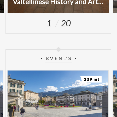
Valtellinese History and Art Museum
1
20
EVENTS
339 mt