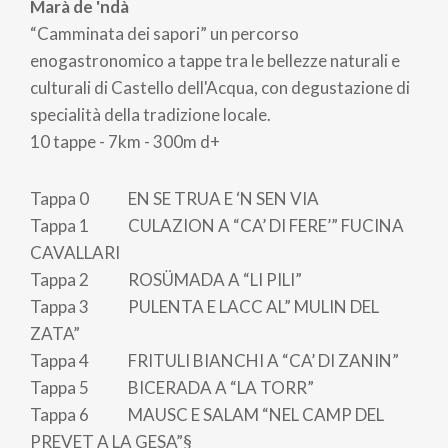
Marà de 'ndà
“Camminata dei sapori”
un percorso
enogastronomico a tappe tra le bellezze naturali e
culturali di Castello dell'Acqua, con degustazione di
specialità della tradizione locale.
10 tappe - 7km - 300m d+
Tappa 0 EN SE TRUA E ‘N SEN VIA
Tappa 1 CULAZION A “CA’ DI FERE’” FUCINA
CAVALLARI
Tappa 2 ROSÜMADA A “LI PILI”
Tappa 3 PULENTA E LACC AL” MULIN DEL
ZATA”
Tappa 4 FRITULI BIANCHI A “CA’ DI ZANIN”
Tappa 5 BICERADA A “LA TORR”
Tappa 6 MAUSC E SALAM “NEL CAMP DEL
PREVET A LA GESA”§