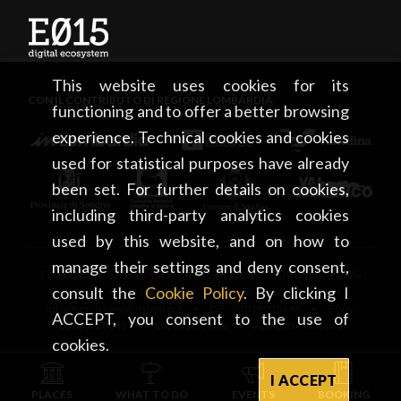
This website uses cookies for its
CON IL CONTRIBUTO DI REGIONE LOMBARDIA
functioning and to offer a better browsing
experience. Technical cookies and cookies
used for statistical purposes have already
been set. For further details on cookies,
including third-party analytics cookies
used by this website, and on how to
manage their settings and deny consent,
CONSORZIO TURISTICO DEL MANDAMENTO DI SONDRIO • Via
consult the
Cookie Policy
. By clicking I
Tonale, 13 • 23100 Sondrio • tel. +39 0342 219246 •
info@sondrioevalmalenco.it • C.F.: 93014950146 • P.IVA:
ACCEPT, you consent to the use of
00834020141 • Copyright 2026 • All rights reserved
cookies.
I ACCEPT
PLACES
WHAT TO DO
EVENTS
BOOKING