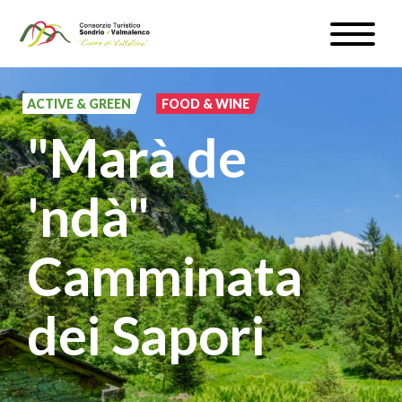
Skip
Toggle
to
naviga
WEATHER & WEBCAM
main
content
ACTIVE & GREEN
FOOD & WINE
SIGN UP
"Marà de
EN
'ndà"
Camminata
#InLOMBARDIA
dei Sapori