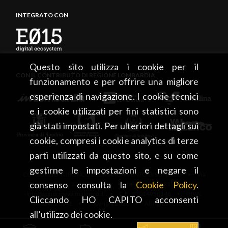
INTEGRATO CON
Questo sito utilizza i cookie per il
CON IL CONTRIBUTO DI REGIONE LOMBARDIA
funzionamento e per offrire una migliore
esperienza di navigazione. I cookie tecnici
e i cookie utilizzati per fini statistici sono
già stati impostati. Per ulteriori dettagli sui
cookie, compresi i cookie analytics di terze
parti utilizzati da questo sito, e su come
gestirne le impostazioni e negare il
CONSORZIO TURISTICO DEL MANDAMENTO DI SONDRIO • Via
consenso consulta la
Cookie Policy
.
Tonale, 13 • 23100 Sondrio • tel. +39 0342 219246 •
info@sondrioevalmalenco.it • C.F.: 93014950146 • P.IVA:
Cliccando HO CAPITO acconsenti
00834020141 • Copyright 2026 • All rights reserved
all’utilizzo dei cookie.