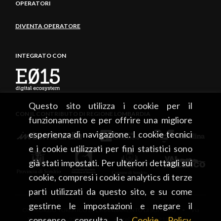
OPERATORI
DIVENTA OPERATORE
INTEGRATO CON
Questo sito utilizza i cookie per il
CON IL CONTRIBUTO DI REGIONE LOMBARDIA
funzionamento e per offrire una migliore
esperienza di navigazione. I cookie tecnici
e i cookie utilizzati per fini statistici sono
già stati impostati. Per ulteriori dettagli sui
cookie, compresi i cookie analytics di terze
parti utilizzati da questo sito, e su come
gestirne le impostazioni e negare il
CONSORZIO TURISTICO DEL MANDAMENTO DI SONDRIO • Via
consenso consulta la
Cookie Policy
.
Tonale, 13 • 23100 Sondrio • tel. +39 0342 219246 •