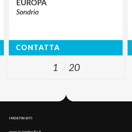
EUROPA
Sondrio
CONTATTA
1
20
I NOSTRI SITI
www.in-lombardia.it