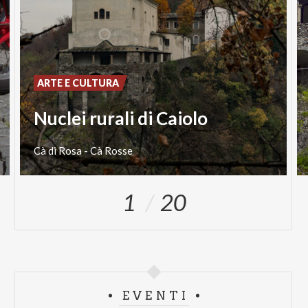
ARTE E CULTURA
Nuclei rurali di Caiolo
Cà
di
Rosa
-
Cà
Rosse
1
20
EVENTI