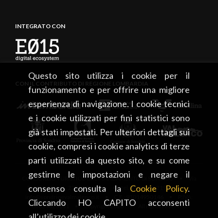
INTEGRATO CON
Questo sito utilizza i cookie per il
CON IL CONTRIBUTO DI REGIONE LOMBARDIA
funzionamento e per offrire una migliore
esperienza di navigazione. I cookie tecnici
e i cookie utilizzati per fini statistici sono
già stati impostati. Per ulteriori dettagli sui
cookie, compresi i cookie analytics di terze
parti utilizzati da questo sito, e su come
gestirne le impostazioni e negare il
CONSORZIO TURISTICO DEL MANDAMENTO DI SONDRIO • Via
consenso consulta la
Cookie Policy
.
Tonale, 13 • 23100 Sondrio • tel. +39 0342 219246 •
info@sondrioevalmalenco.it • C.F.: 93014950146 • P.IVA:
Cliccando HO CAPITO acconsenti
00834020141 • Copyright 2026 • All rights reserved
all’utilizzo dei cookie.