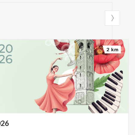
2 km
026