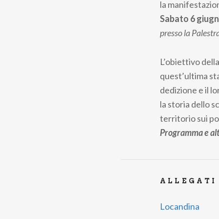
la manifestazion
Sabato 6 giugn
presso la Palestr
L’obiettivo dell
quest’ultima stag
dedizione e il l
la storia dello 
territorio sui po
Programma e altr
ALLEGATI
Locandina