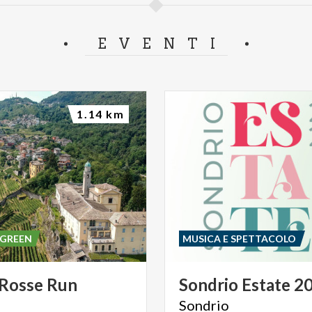
EVENTI
1.14 km
 GREEN
MUSICA E SPETTACOLO
Rosse
Run
Sondrio
Estate
2
Sondrio