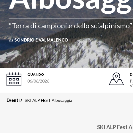
“Terra di campioni e dello scialpinismo”
da
SONDRIO E VALMALENCO
QUANDO
D
06/06/2026
P
V
Eventi
SKI ALP FEST Albosaggia
SKI ALP Fest Al