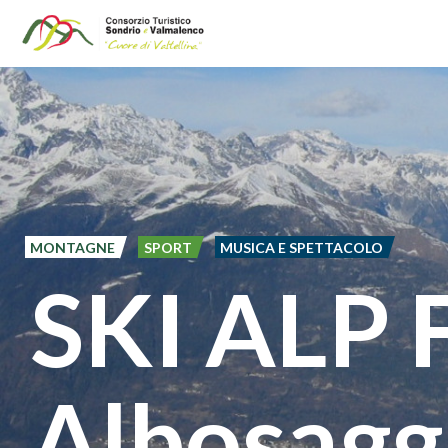
Salta
al
contenuto
principale
MONTAGNE
SPORT
MUSICA E SPETTACOLO
SKI ALP 
Albosagg