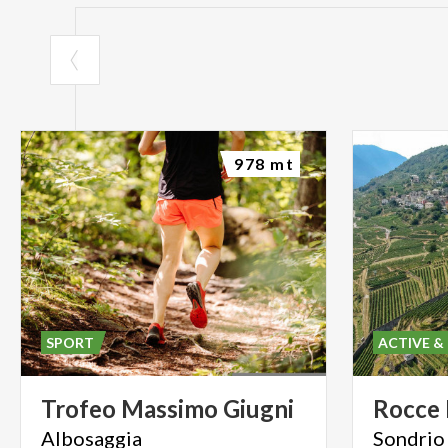
978 mt
SPORT
ACTIVE &
Trofeo
Massimo
Giugni
Rocce
Albosaggia
Sondrio