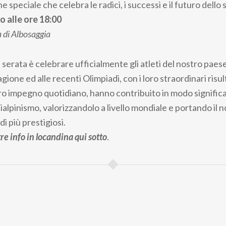
e speciale che celebra le radici, i successi e il futuro dello 
o alle ore 18:00
a di Albosaggia
a serata è celebrare ufficialmente gli atleti del nostro paese
ione ed alle recenti Olimpiadi, con i loro straordinari risulta
oro impegno quotidiano, hanno contribuito in modo significa
scialpinismo, valorizzandolo a livello mondiale e portando il
di più prestigiosi.
e info in locandina qui sotto
.