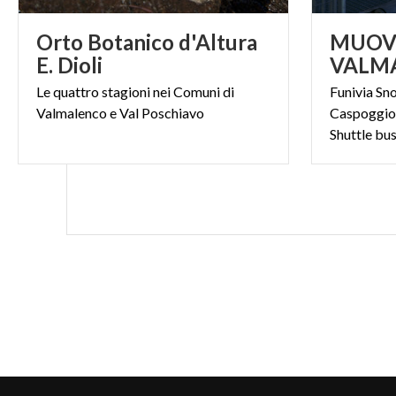
Orto Botanico d'Altura
MUOVE
E. Dioli
Le
quattro
stagioni
nei
Comuni
di
Funivia Sn
Valmalenco
e
Val
Poschiavo
Caspoggio 
Shuttle b