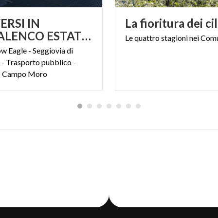
RSI IN
La
fioritura
dei
ci
VALMALENCO ESTATE 2026
Le
quattro
stagioni
nei
Comu
ow Eagle - Seggiovia di
- Trasporto pubblico -
us Campo Moro