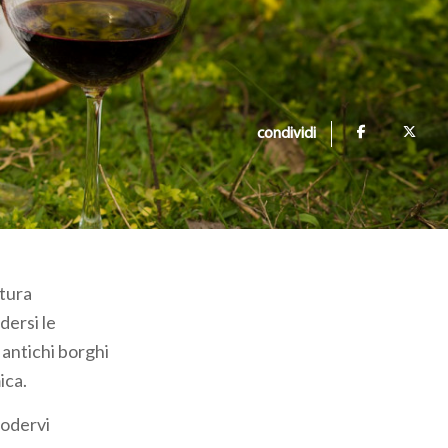
condividi
atura
dersi le
 antichi borghi
mica.
godervi