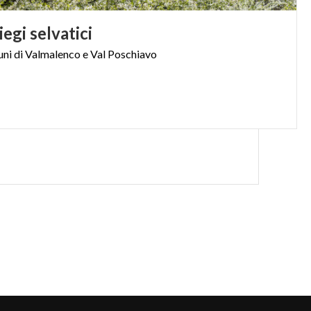
liegi
selvatici
ni
di
Valmalenco
e
Val
Poschiavo