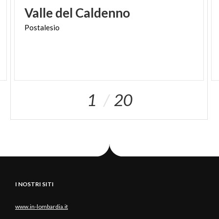
Valle
del
Caldenno
Postalesio
1
20
I NOSTRI SITI
www.in-lombardia.it