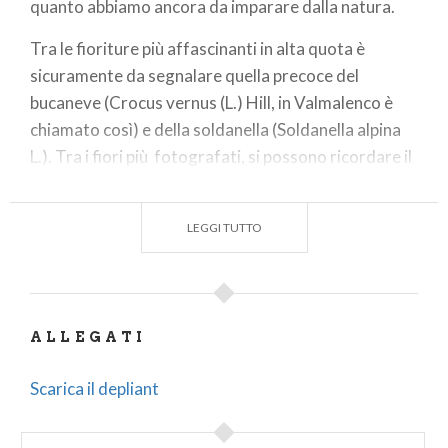
quanto abbiamo ancora da imparare dalla natura.
Tra le fioriture più affascinanti in alta quota è
sicuramente da segnalare quella precoce del
bucaneve (Crocus vernus (L.) Hill, in Valmalenco è
chiamato così) e della soldanella (Soldanella alpina
L.). Tra i fiori più fotografati, si possono ricordare il
giglio martagone (Lilium martagon L.), il giglio rosso
di San Giovanni Lilium bulbiferum L.), la genziana
LEGGI TUTTO
(Gentiana lutea L.) e il rododentro (Rhododendron
ferrugineum L.), con il meraviglioso colore rosso
porpora della corolla. Anche le fioriture a cuscinetto
tipiche della saxifraga (Saxifraga oppositifolia L.) o
ALLEGATI
della silene (Silene acaulis (L.) Jacq.) suscitano
spesso stupore.
Scarica il depliant