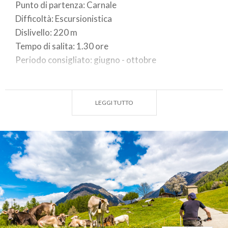
Punto di partenza: Carnale
Difficoltà: Escursionistica
Dislivello: 220 m
Tempo di salita: 1.30 ore
Periodo consigliato: giugno - ottobre
Salendo da Montagna in Valtellina, seguire le
indicazioni per San Giovanni, per poi proseguire fino
LEGGI TUTTO
a raggiungere Carnale, dove si lascia l'auto. Un
sentiero ben marcato attraversa dapprima un
bosco, per poi raggiungere un passaggio nella roccia
e un punto di sosta attrezzato. Per un tratto il
sentiero si mantiene a quota 1400 m, per poi
scendere fino a raggiungere un ponticello che
attraversa il torrente Antognasco a quota 1305 m
.
Infine, una breve salita conduce al rifugio Val di
Togno (1317 m).