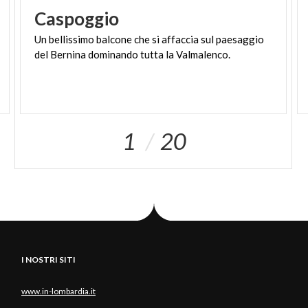
Caspoggio
Un
bellissimo
balcone
che
si
affaccia
sul
paesaggio
del
Bernina
dominando
tutta
la
Valmalenco.
1
20
I NOSTRI SITI
www.in-lombardia.it