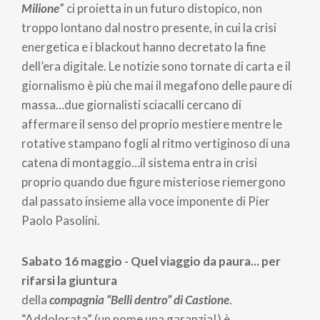
Milione
” ci proietta in un futuro distopico, non
troppo lontano dal nostro presente, in cui la crisi
energetica e i blackout hanno decretato la fine
dell’era digitale. Le notizie sono tornate di carta e il
giornalismo è più che mai il megafono delle paure di
massa…due giornalisti sciacalli cercano di
affermare il senso del proprio mestiere mentre le
rotative stampano fogli al ritmo vertiginoso di una
catena di montaggio…il sistema entra in crisi
proprio quando due figure misteriose riemergono
dal passato insieme alla voce imponente di Pier
Paolo Pasolini.
Sabato 16 maggio - Quel viaggio da paura... per
rifarsi la giuntura
della
compagnia “Belli dentro” di Castione
.
“Addolorata” (un nome una garanzia!) è