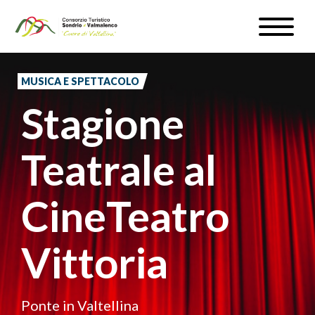
Skip
Toggle
to
naviga
WEATHER & WEBCAM
main
content
MUSICA E SPETTACOLO
SIGN UP
Stagione
EN
Teatrale al
CineTeatro
#InLOMBARDIA
Vittoria
Ponte in Valtellina