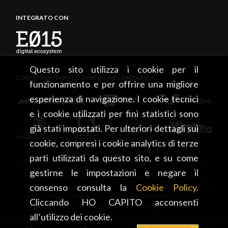
INTEGRATO CON
Questo sito utilizza i cookie per il
CON IL CONTRIBUTO DI REGIONE LOMBARDIA
funzionamento e per offrire una migliore
esperienza di navigazione. I cookie tecnici
e i cookie utilizzati per fini statistici sono
già stati impostati. Per ulteriori dettagli sui
cookie, compresi i cookie analytics di terze
parti utilizzati da questo sito, e su come
gestirne le impostazioni e negare il
CONSORZIO TURISTICO DEL MANDAMENTO DI SONDRIO • Via
consenso consulta la
Cookie Policy
.
Tonale, 13 • 23100 Sondrio • tel. +39 0342 219246 •
info@sondrioevalmalenco.it • C.F.: 93014950146 • P.IVA:
Cliccando HO CAPITO acconsenti
00834020141 • Copyright 2026 • All rights reserved
all’utilizzo dei cookie.