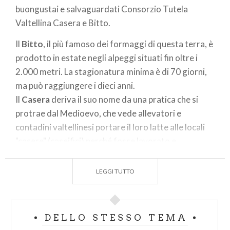
buongustai e salvaguardati Consorzio Tutela
Valtellina Casera e Bitto.
Il
Bitto
, il più famoso dei formaggi di questa terra, è
prodotto in estate negli alpeggi situati fin oltre i
2.000 metri. La stagionatura minima è di 70 giorni,
ma può raggiungere i dieci anni.
Il
Casera
deriva il suo nome da una pratica che si
protrae dal Medioevo, che vede allevatori e
contadini valtellinesi portare il loro latte alle locali
"casere" (caseifici) perché fosse lavorato e
trasformato in prelibato formaggio. La
stagionatura minima è di 70 giorni.
LEGGI TUTTO
Lo
Scimudin
veniva prodotto in piccole quantità per
i bisogni famigliari e conservato in cantina. Il suo
sapore delicato, fresco e di latte si adatta al
DELLO STESSO TEMA
consumo di chi cerca un alimento leggero e gustoso.