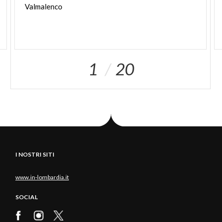
Valmalenco
1
20
I NOSTRI SITI
www.in-lombardia.it
SOCIAL